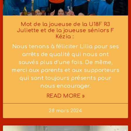
Mot de la joueuse de la U18F R3
Juliette et de la joueuse séniors F
Kézia :
Nous tenons à féliciter Lilia pour ses
arrêts de qualité qui nous ont
sauvés plus d’une fois. De même,
merci aux parents et aux supporteurs
qui sont toujours présents pour
nous encourager.
READ MORE »
28 mars 2024