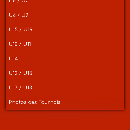
U6 / U7
U8 / U9
U15 / U16
U10 / U11
U14
U12 / U13
U17 / U18
Photos des Tournois