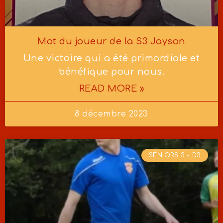
Mot du joueur de la S3 Jayson
Une victoire qui a été primordiale et
bénéfique pour nous.
READ MORE »
8 décembre 2023
SÉNIORS 3 - D3