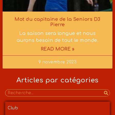
Mot du capitaine de la Seniors D3
Pierre
La saison sera longue et nous
aurons besoin de tout le monde.
READ MORE »
9 novembre 2023
Articles par catégories
Club