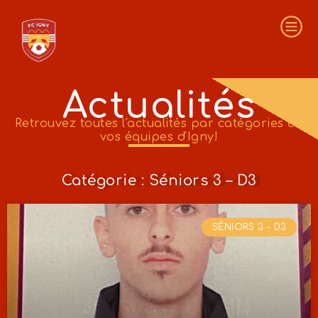
Actualités
Retrouvez toutes l'actualités par catégories de
vos équipes d'Igny!
Catégorie : Séniors 3 – D3
SÉNIORS 3 - D3