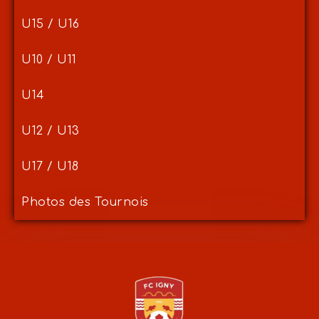
U15 / U16
U10 / U11
U14
U12 / U13
U17 / U18
Photos des Tournois