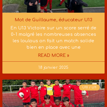
Mot de Guillaume, éducateur U13
En U13 Victoire sur un score serré de
0-1 malgré les nombreuses absences
les loulous on fait un match solide
bien en place avec une
READ MORE »
18 janvier 2025
U10 / U11