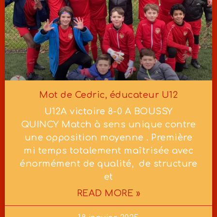
Mot de Cedric, éducateur U12
U12A victoire 8-0 A BOUSSY
QUINCY Match à sens unique contre
une opposition moyenne . Première
mi temps totalement maîtrisée avec
énormément de qualité, de structure
et
READ MORE »