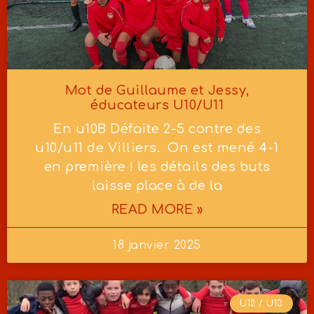
Mot de Guillaume et Jessy,
éducateurs U10/U11
En u10B Défaite 2-5 contre des
u10/u11 de Villiers. On est mené 4-1
en première ! les détails des buts
laisse place à de la
READ MORE »
18 janvier 2025
U12 / U13